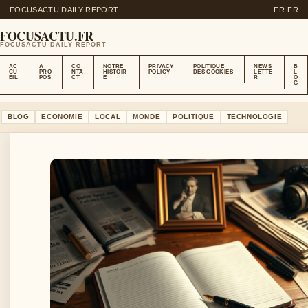
FOCUSACTU DAILY REPORT
FR-FR
FOCUSACTU.FR
FOCUSACTU DAILY REPORT
AC
A
CO
NOTRE
PRIVACY
POLITIQUE
NEWS
B
CU
PRO
NTA
HISTOIR
POLICY
DES COOKIES
LETTE
L
EIL
POS
CT
E
R
O
G
BLOG
ECONOMIE
LOCAL
MONDE
POLITIQUE
TECHNOLOGIE