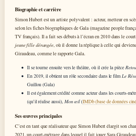
Biographie et carrière
Simon Hubert est un artiste polyvalent : acteur, metteur en scèn
selon les fiches biographiques de Gala (magazine people frança
TV français). Il a fait ses débuts à l’écran en 2010 dans le cou
jeune fille dérangée
, où il donne la réplique à celle qui devie
Giraudeau, comme le rapporte Gala.
Il se tourne ensuite vers le théâtre, où il crée la pièce
Retou
En 2019, il obtient un rôle secondaire dans le film
Le Rés
Guillou (Gala)
Il est également crédité comme acteur dans les courts-mé
(qu’il réalise aussi),
Mon œil
(
IMDb (base de données cin
Ses œuvres principales
C’est en tant que réalisateur que Simon Hubert élargit son cha
2021, un court-métrage dans lequel il fait jouer Sara Giraudea