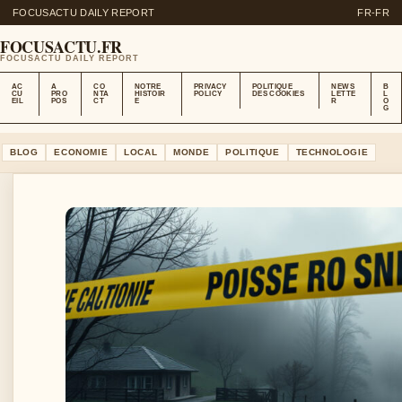
FOCUSACTU DAILY REPORT
FR-FR
FOCUSACTU.FR
FOCUSACTU DAILY REPORT
AC
A
CO
NOTRE
PRIVACY
POLITIQUE
NEWS
B
CU
PRO
NTA
HISTOIR
POLICY
DES COOKIES
LETTE
L
EIL
POS
CT
E
R
O
G
BLOG
ECONOMIE
LOCAL
MONDE
POLITIQUE
TECHNOLOGIE