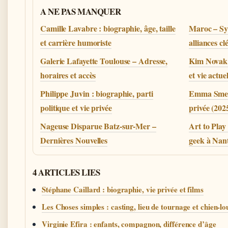
A NE PAS MANQUER
Camille Lavabre : biographie, âge, taille
Maroc – Syri
et carrière humoriste
alliances cl
Galerie Lafayette Toulouse – Adresse,
Kim Novak : 
horaires et accès
et vie actuel
Philippe Juvin : biographie, parti
Emma Smet :
politique et vie privée
privée (202
Nageuse Disparue Batz-sur-Mer –
Art to Play
Dernières Nouvelles
geek à Nan
4 ARTICLES LIES
Stéphane Caillard : biographie, vie privée et films
Les Choses simples : casting, lieu de tournage et chien-lo
Virginie Efira : enfants, compagnon, différence d’âge