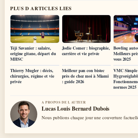
PLUS D ARTICLES LIES
Téji Savanier : salaire,
Jodie Comer : biographie,
Bowling auto
origine gitane, départ du
carrière et vie privée
Meilleurs prè
MHSC
vous 2025
Thierry Mugler : décès,
Meilleur pan con bistec
VMC Simple
chirurgies, régime et vie
près de chez moi à Miami
Hygroréglabl
privée
: guide 2026
Fonctionneme
normes 2025
A PROPOS DE L AUTEUR
Lucas Louis Bernard Dubois
Nous publions chaque jour une couverture factuelle