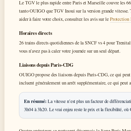
Le TGV le plus rapide entre Paris et Marseille couvre les 66
tanto OUIGO que TGV Inoui sur la version grande vitesse. Tr
aider à faire votre choix, consultez les avis sur le
Protection
Horaires directs
26 trains directs quotidiennes de la SNCF vs 4 pour Trenital
vous n’avez pas à caler votre journée sur un seul départ.
Liaisons depuis Paris-CDG
OUIGO propose des liaisons depuis Paris-CDG, ce qui peut c
incluent généralement un arrêt supplémentaire, ce qui peut a
En résumé:
La vitesse n’est plus un facteur de différencia
3h04 à 3h20. Le vrai enjeu reste le prix et la flexibilité, 
Quatre opérateurs se partagent désormais la ligne Paris-Mar