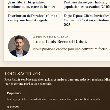
Jean Tiberi : biographie,
Panthère des neiges : habitat,
condamnation, cause de la mort
population, conservation (2025)
Distribution de Daredevil (film) :
Engie Espace Client Particulier
casting, méchant et regrets
Connexion Création et Gestion
2025
A PROPOS DE L AUTEUR
Lucas Louis Bernard Dubois
Nous publions chaque jour une couverture factuelle
FOCUSACTU.FR
FocusActu.fr combine actualites, guides et analyses dans une redaction moderne. Mise
jour en continu par l equipe editoriale.
Populaire
Briefings quotidiens de redaction et ressources de confiance pour verification rapide.
A propos