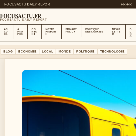
FOCUSACTU DAILY REPORT
FR-FR
FOCUSACTU.FR
FOCUSACTU DAILY REPORT
AC
A
CO
NOTRE
PRIVACY
POLITIQUE
NEWS
B
CU
PRO
NTA
HISTOIR
POLICY
DES COOKIES
LETTE
L
EIL
POS
CT
E
R
O
G
BLOG
ECONOMIE
LOCAL
MONDE
POLITIQUE
TECHNOLOGIE