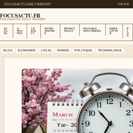
FOCUSACTU DAILY REPORT
FR-FR
FOCUSACTU.FR
FOCUSACTU DAILY REPORT
AC
A
CO
NOTRE
PRIVACY
POLITIQUE
NEWS
B
CU
PRO
NTA
HISTOIR
POLICY
DES COOKIES
LETTE
L
EIL
POS
CT
E
R
O
G
BLOG
ECONOMIE
LOCAL
MONDE
POLITIQUE
TECHNOLOGIE