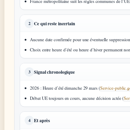
France métropolitaine suit les règles communes de l’UE
Ce qui reste incertain
2
Aucune date confirmée pour une éventuelle suppressio
Choix entre heure d’été ou heure d’hiver permanent no
Signal chronologique
3
2026 : Heure d’été dimanche 29 mars (
Service-public.g
Débat UE toujours en cours, aucune décision actée (
Ser
Et après
4