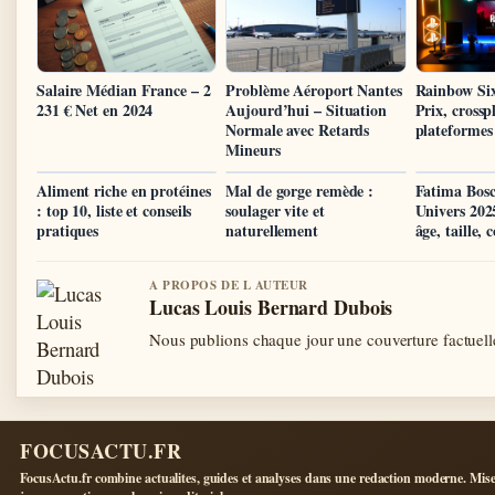
Salaire Médian France – 2
Problème Aéroport Nantes
Rainbow Six
231 € Net en 2024
Aujourd’hui – Situation
Prix, crossp
Normale avec Retards
plateformes
Mineurs
Aliment riche en protéines
Mal de gorge remède :
Fatima Bosc
: top 10, liste et conseils
soulager vite et
Univers 202
pratiques
naturellement
âge, taille, 
A PROPOS DE L AUTEUR
Lucas Louis Bernard Dubois
Nous publions chaque jour une couverture factuelle
FOCUSACTU.FR
FocusActu.fr combine actualites, guides et analyses dans une redaction moderne. Mise