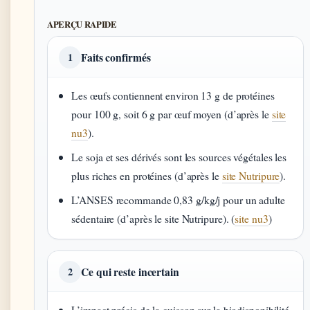
APERÇU RAPIDE
Faits confirmés
1
Les œufs contiennent environ 13 g de protéines
pour 100 g, soit 6 g par œuf moyen (d’après le
site
nu3
).
Le soja et ses dérivés sont les sources végétales les
plus riches en protéines (d’après le
site Nutripure
).
L’ANSES recommande 0,83 g/kg/j pour un adulte
sédentaire (d’après le site Nutripure). (
site nu3
)
Ce qui reste incertain
2
L’impact précis de la cuisson sur la biodisponibilité