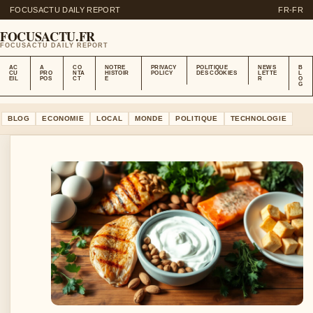
FOCUSACTU DAILY REPORT
FR-FR
FOCUSACTU.FR
FOCUSACTU DAILY REPORT
AC
A
CO
NOTRE
PRIVACY
POLITIQUE
NEWS
B
CU
PRO
NTA
HISTOIR
POLICY
DES COOKIES
LETTE
L
EIL
POS
CT
E
R
O
G
BLOG
ECONOMIE
LOCAL
MONDE
POLITIQUE
TECHNOLOGIE