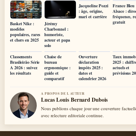
Jacqueline Pozzi
France Bleu
: âge, origine,
Alsace : dire
mari et carrière
fréquence, r
gratuit
Basket Nike :
Jérémy
modèles
Charbonnel :
populaires, rares
humoriste,
et chers en 2025
acteur et papa
solo
Classements
Chaise de
Ouverture
Taux immobi
Brasileirão Série
bureau
déclaration
2025 : chiffr
A 2026 : suivez
ergonomique :
impôts 2025 :
actuels et
les résultats
guide et
dates et
prévisions 2
comparatif
calendrier 2026
A PROPOS DE L AUTEUR
Lucas Louis Bernard Dubois
Nous publions chaque jour une couverture factuell
avec relecture editoriale continue.