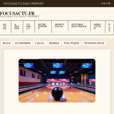
FOCUSACTU DAILY REPORT
FR-FR
FOCUSACTU.FR
FOCUSACTU DAILY REPORT
AC
A
CO
NOTRE
PRIVACY
POLITIQUE
NEWS
B
CU
PRO
NTA
HISTOIR
POLICY
DES COOKIES
LETTE
L
EIL
POS
CT
E
R
O
G
BLOG
ECONOMIE
LOCAL
MONDE
POLITIQUE
TECHNOLOGIE