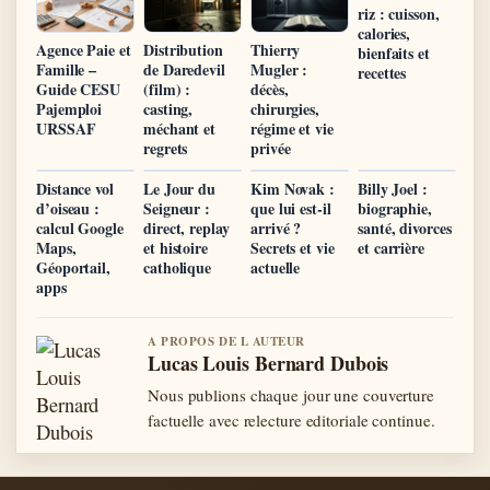
riz : cuisson,
calories,
Agence Paie et
Distribution
Thierry
bienfaits et
Famille –
de Daredevil
Mugler :
recettes
Guide CESU
(film) :
décès,
Pajemploi
casting,
chirurgies,
URSSAF
méchant et
régime et vie
regrets
privée
Distance vol
Le Jour du
Kim Novak :
Billy Joel :
d’oiseau :
Seigneur :
que lui est-il
biographie,
calcul Google
direct, replay
arrivé ?
santé, divorces
Maps,
et histoire
Secrets et vie
et carrière
Géoportail,
catholique
actuelle
apps
A PROPOS DE L AUTEUR
Lucas Louis Bernard Dubois
Nous publions chaque jour une couverture
factuelle avec relecture editoriale continue.