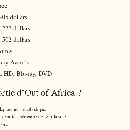
ace
205 dollars
 277 dollars
 502 dollars
toires
emy Awards
a HD, Blu-ray, DVD
sortie d’Out of Africa ?
e déploiement méthodique,
a sortie américaine a ouvert la voie
mois.