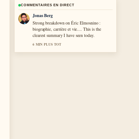
COMMENTAIRES EN DIRECT
Maya Linden
Following Bonnie Blue : vrai nom, mari,
record,... closely - appreciate the balanced
tone here.
8 MIN PLUS TOT