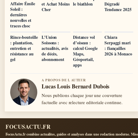
Affaire Émile
et Achat Moins
le biathlon
Dégradé
Soleil :
Cher
Tendance 2025
dernières
nouvelles et
traces choc
Rince-bouteille
L’Union
Distance vol
Chiara
: plantation,
Soissons :
d’oiseau :
Serpaggi mari
entretien et
actualités, avis
calcul Google
: fiançailles
résistance au
de décès,
Maps,
2026 à Monaco
gel
abonnement
Géoportail,
apps
A PROPOS DE L AUTEUR
Lucas Louis Bernard Dubois
Nous publions chaque jour une couverture
factuelle avec relecture editoriale continue.
FOCUSACTU.FR
FocusActu.fr combine actualites, guides et analyses dans une redaction moderne. Mise