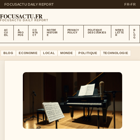
FOCUSACTU DAILY REPORT
FR-FR
FOCUSACTU.FR
FOCUSACTU DAILY REPORT
AC
A
CO
NOTRE
PRIVACY
POLITIQUE
NEWS
B
CU
PRO
NTA
HISTOIR
POLICY
DES COOKIES
LETTE
L
EIL
POS
CT
E
R
O
G
BLOG
ECONOMIE
LOCAL
MONDE
POLITIQUE
TECHNOLOGIE