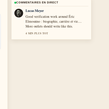
COMMENTAIRES EN DIRECT
Farah Nordin
Strong breakdown on Bonnie Blue : vrai
nom, mari, record,.... This is the clearest
summary I have seen today.
6 MIN PLUS TOT