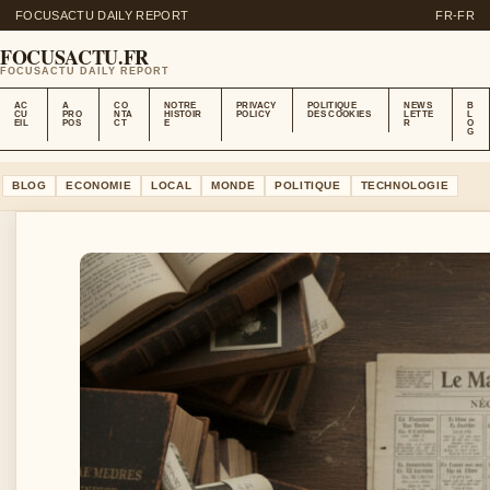
FOCUSACTU DAILY REPORT
FR-FR
FOCUSACTU.FR
FOCUSACTU DAILY REPORT
AC
A
CO
NOTRE
PRIVACY
POLITIQUE
NEWS
B
CU
PRO
NTA
HISTOIR
POLICY
DES COOKIES
LETTE
L
EIL
POS
CT
E
R
O
G
BLOG
ECONOMIE
LOCAL
MONDE
POLITIQUE
TECHNOLOGIE