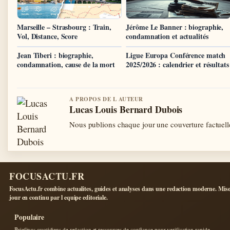
Marseille – Strasbourg : Train,
Jérôme Le Banner : biographie,
Vol, Distance, Score
condamnation et actualités
Jean Tiberi : biographie,
Ligue Europa Conférence match
condamnation, cause de la mort
2025/2026 : calendrier et résultats
A PROPOS DE L AUTEUR
Lucas Louis Bernard Dubois
Nous publions chaque jour une couverture factuelle
FOCUSACTU.FR
FocusActu.fr combine actualites, guides et analyses dans une redaction moderne. Mise
jour en continu par l equipe editoriale.
Populaire
Briefings quotidiens de redaction et ressources de confiance pour verification rapide.