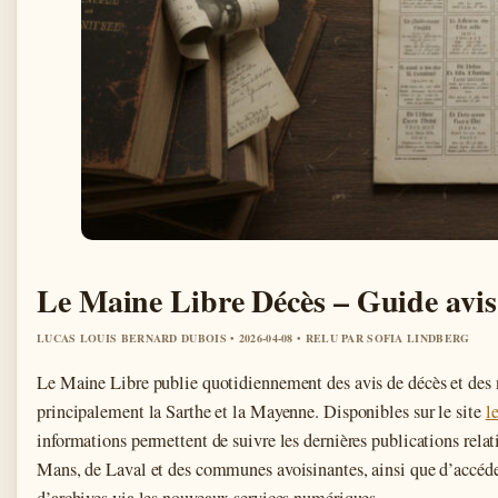
Le Maine Libre Décès – Guide avis 
LUCAS LOUIS BERNARD DUBOIS • 2026-04-08 • RELU PAR SOFIA LINDBERG
Le Maine Libre publie quotidiennement des avis de décès et des 
principalement la Sarthe et la Mayenne. Disponibles sur le site
l
informations permettent de suivre les dernières publications relat
Mans, de Laval et des communes avoisinantes, ainsi que d’accéde
d’archives via les nouveaux services numériques.