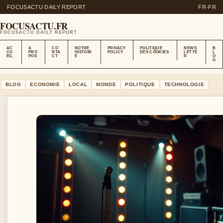
FOCUSACTU DAILY REPORT
FR-FR
FOCUSACTU.FR
FOCUSACTU DAILY REPORT
AC
A
CO
NOTRE
PRIVACY
POLITIQUE
NEWS
B
CU
PRO
NTA
HISTOIR
POLICY
DES COOKIES
LETTE
L
EIL
POS
CT
E
R
O
G
BLOG
ECONOMIE
LOCAL
MONDE
POLITIQUE
TECHNOLOGIE