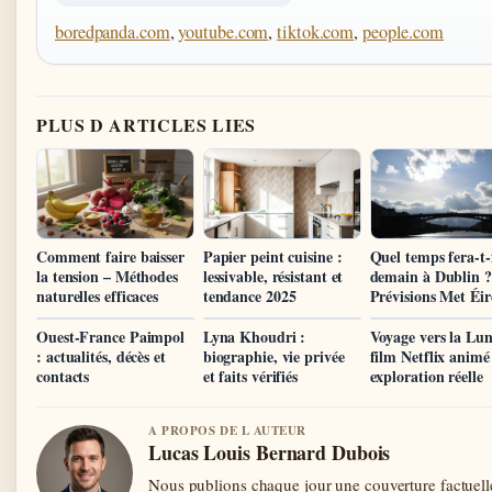
boredpanda.com
,
youtube.com
,
tiktok.com
,
people.com
PLUS D ARTICLES LIES
Comment faire baisser
Papier peint cuisine :
Quel temps fera-t-
la tension – Méthodes
lessivable, résistant et
demain à Dublin ?
naturelles efficaces
tendance 2025
Prévisions Met Éi
Ouest-France Paimpol
Lyna Khoudri :
Voyage vers la Lun
: actualités, décès et
biographie, vie privée
film Netflix animé
contacts
et faits vérifiés
exploration réelle
A PROPOS DE L AUTEUR
Lucas Louis Bernard Dubois
Nous publions chaque jour une couverture factuelle