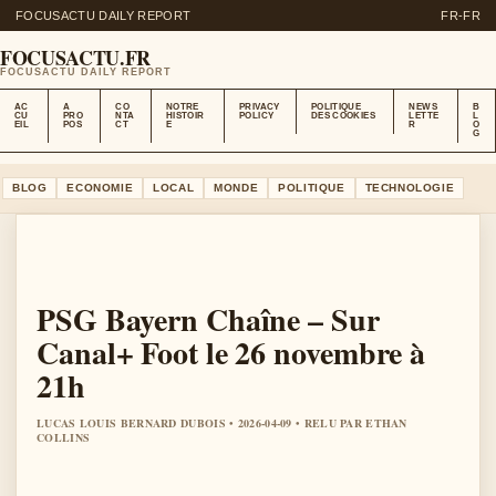
FOCUSACTU DAILY REPORT
FR-FR
FOCUSACTU.FR
FOCUSACTU DAILY REPORT
AC
A
CO
NOTRE
PRIVACY
POLITIQUE
NEWS
B
CU
PRO
NTA
HISTOIR
POLICY
DES COOKIES
LETTE
L
EIL
POS
CT
E
R
O
G
BLOG
ECONOMIE
LOCAL
MONDE
POLITIQUE
TECHNOLOGIE
PSG Bayern Chaîne – Sur
Canal+ Foot le 26 novembre à
21h
LUCAS LOUIS BERNARD DUBOIS • 2026-04-09 • RELU PAR ETHAN
COLLINS