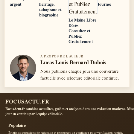
argent
héritage,
tournée
tabagisme et
biographie
Le Maine Libre
Décès –
Consultez et
Publiez
Gratuitement
A PROPOS DE L AUTEUR
Lucas Louis Bernard Dubois
Nous publions chaque jour une couverture
factuelle avec relecture editoriale continue.
FOCUSACTU.FR
FocusActu.fr combine actualites, guides et analyses dans une redaction moderne. Mise
jour en continu par l equipe editoriale.
Populaire
Briefings quotidiens de redaction et ressources de confiance pour verification rapide.