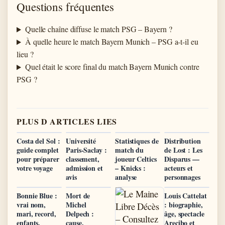
Questions fréquentes
Quelle chaîne diffuse le match PSG – Bayern ?
À quelle heure le match Bayern Munich – PSG a-t-il eu
lieu ?
Quel était le score final du match Bayern Munich contre
PSG ?
PLUS D ARTICLES LIES
Costa del Sol :
Université
Statistiques de
Distribution
guide complet
Paris-Saclay :
match du
de Lost : Les
pour préparer
classement,
joueur Celtics
Disparus —
votre voyage
admission et
– Knicks :
acteurs et
avis
analyse
personnages
Bonnie Blue :
Mort de
Louis Cattelat
vrai nom,
Michel
: biographie,
mari, record,
Delpech :
âge, spectacle
enfants,
cause,
Arecibo et