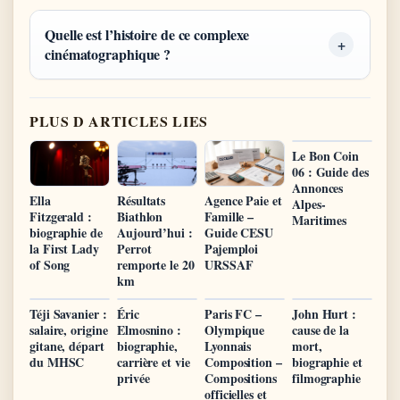
Quelle est l’histoire de ce complexe
cinématographique ?
PLUS D ARTICLES LIES
Le Bon Coin
06 : Guide des
Annonces
Ella
Résultats
Agence Paie et
Alpes-
Fitzgerald :
Biathlon
Famille –
Maritimes
biographie de
Aujourd’hui :
Guide CESU
la First Lady
Perrot
Pajemploi
of Song
remporte le 20
URSSAF
km
Téji Savanier :
Éric
Paris FC –
John Hurt :
salaire, origine
Elmosnino :
Olympique
cause de la
gitane, départ
biographie,
Lyonnais
mort,
du MHSC
carrière et vie
Composition –
biographie et
privée
Compositions
filmographie
officielles et