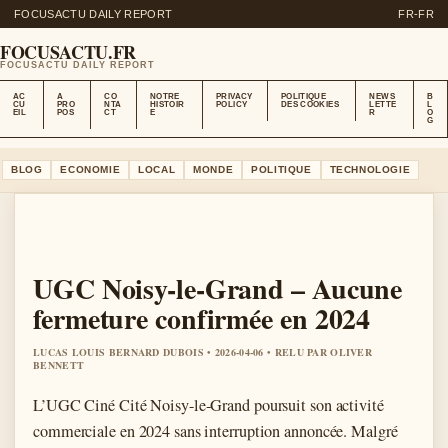
FOCUSACTU DAILY REPORT
FR-FR
FOCUSACTU.FR
FOCUSACTU DAILY REPORT
AC
A
CO
NOTRE
PRIVACY
POLITIQUE
NEWS
B
CU
PRO
NTA
HISTOIR
POLICY
DES COOKIES
LETTE
L
EIL
POS
CT
E
R
O
G
BLOG
ECONOMIE
LOCAL
MONDE
POLITIQUE
TECHNOLOGIE
UGC Noisy-le-Grand – Aucune
fermeture confirmée en 2024
LUCAS LOUIS BERNARD DUBOIS • 2026-04-06 • RELU PAR OLIVER
BENNETT
L’UGC Ciné Cité Noisy-le-Grand poursuit son activité
commerciale en 2024 sans interruption annoncée. Malgré