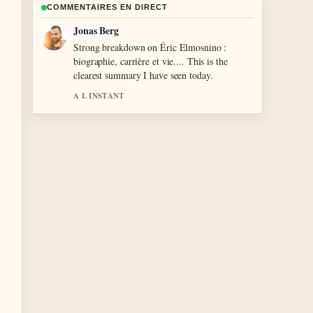
COMMENTAIRES EN DIRECT
Maya Linden
Following Bonnie Blue : vrai nom, mari,
record,... closely - appreciate the balanced
tone here.
3 MIN PLUS TOT