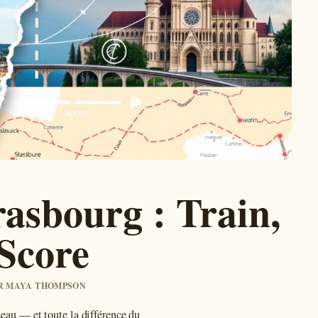
rasbourg : Train,
 Score
PAR MAYA THOMPSON
seau — et toute la différence du