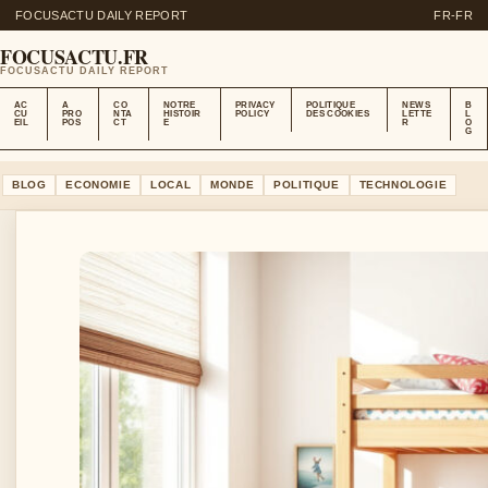
FOCUSACTU DAILY REPORT
FR-FR
FOCUSACTU.FR
FOCUSACTU DAILY REPORT
AC
A
CO
NOTRE
PRIVACY
POLITIQUE
NEWS
B
CU
PRO
NTA
HISTOIR
POLICY
DES COOKIES
LETTE
L
EIL
POS
CT
E
R
O
G
BLOG
ECONOMIE
LOCAL
MONDE
POLITIQUE
TECHNOLOGIE