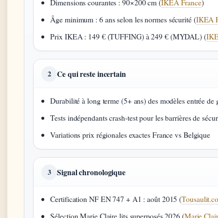
Dimensions courantes : 90×200 cm (
IKEA France
)
Âge minimum : 6 ans selon les normes sécurité (
IKEA F
Prix IKEA : 149 € (TUFFING) à 249 € (MYDAL) (
IKE
Ce qui reste incertain
2
Durabilité à long terme (5+ ans) des modèles entrée d
Tests indépendants crash-test pour les barrières de sécur
Variations prix régionales exactes France vs Belgique
Signal chronologique
3
Certification NF EN 747 + A1 : août 2015 (
Tousaulit.c
Sélection Marie Claire lits superposés 2026 (
Marie Clai