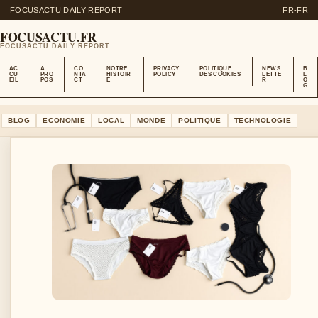
FOCUSACTU DAILY REPORT
FR-FR
FOCUSACTU.FR
FOCUSACTU DAILY REPORT
AC
A
CO
NOTRE
PRIVACY
POLITIQUE
NEWS
B
CU
PRO
NTA
HISTOIR
POLICY
DES COOKIES
LETTE
L
EIL
POS
CT
E
R
O
G
BLOG
ECONOMIE
LOCAL
MONDE
POLITIQUE
TECHNOLOGIE