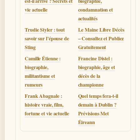
est-il arrivé ? Secrets et
biographie,
vie actuelle
condamnation et
actualités
Trudie Styler : tout
Le Maine Libre Décès
savoir sur l’épouse de
– Consultez et Publiez
Sting
Gratuitement
Camille Étienne :
Francine Distel :
biographie,
biographie, âge et
militantisme et
décès de la
rumeurs
championne
Frank Abagnale :
Quel temps fera-t-il
histoire vraie, film,
demain à Dublin ?
fortune et vie actuelle
Prévisions Met
Éireann