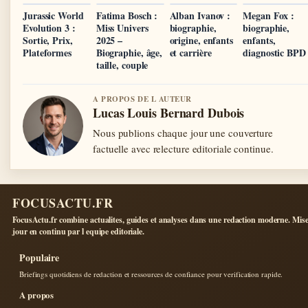
Jurassic World
Fatima Bosch :
Alban Ivanov :
Megan Fox :
Evolution 3 :
Miss Univers
biographie,
biographie,
Sortie, Prix,
2025 –
origine, enfants
enfants,
Plateformes
Biographie, âge,
et carrière
diagnostic BPD
taille, couple
A PROPOS DE L AUTEUR
Lucas Louis Bernard Dubois
Nous publions chaque jour une couverture
factuelle avec relecture editoriale continue.
FOCUSACTU.FR
FocusActu.fr combine actualites, guides et analyses dans une redaction moderne. Mise
jour en continu par l equipe editoriale.
Populaire
Briefings quotidiens de redaction et ressources de confiance pour verification rapide.
A propos