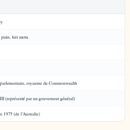
by
 pisin, hiri motu
 parlementaire, royaume du Commonwealth
III (représenté par un gouverneur général)
e 1975 (de l’Australie)