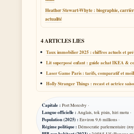
Heather Stewart-Whyte : biographie, carrièr
actualité
4 ARTICLES LIES
Taux immobilier 2025 : chiffres actuels et pr
Lit superposé enfant : guide achat IKEA & c
Laser Game Paris : tarifs, comparatif et meil
Holly Stranger Things : recast et actrice sais
Capitale :
Port Moresby ·
Langue officielle :
Anglais, tok pisin, hiri motu ·
Population (2025) :
Environ 9,6 millions ·
Régime politique :
Démocratie parlementaire (r
PIB par habitant (2023) :
2 958 $ US (Banque mo