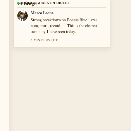
COMMENTAIRES EN DIRECT
Nina Brooks
Following Eva Bravo : YouTubeuse, actrice,
professionnelle –... closely - appreciate the
balanced tone here.
8 MIN PLUS TOT