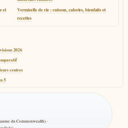
e et
Vermicelle de riz : cuisson, calories, bienfaits et
recettes
évisions 2026
omparatif
leurs centres
on 5
oyaume du Commonwealth) ·
ndiale)