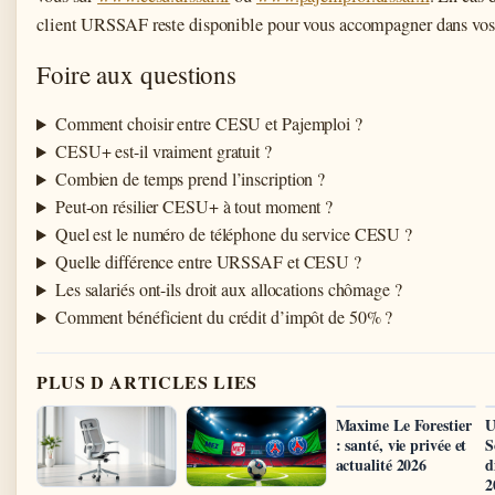
client URSSAF reste disponible pour vous accompagner dans vos
Foire aux questions
Comment choisir entre CESU et Pajemploi ?
CESU+ est-il vraiment gratuit ?
Combien de temps prend l’inscription ?
Peut-on résilier CESU+ à tout moment ?
Quel est le numéro de téléphone du service CESU ?
Quelle différence entre URSSAF et CESU ?
Les salariés ont-ils droit aux allocations chômage ?
Comment bénéficient du crédit d’impôt de 50% ?
PLUS D ARTICLES LIES
Maxime Le Forestier
U
: santé, vie privée et
S
actualité 2026
d
2