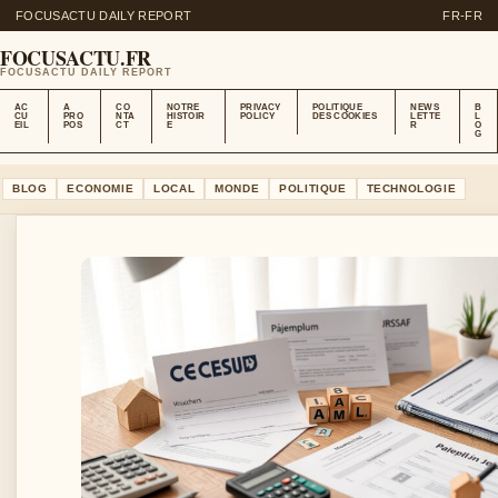
FOCUSACTU DAILY REPORT
FR-FR
FOCUSACTU.FR
FOCUSACTU DAILY REPORT
AC
A
CO
NOTRE
PRIVACY
POLITIQUE
NEWS
B
CU
PRO
NTA
HISTOIR
POLICY
DES COOKIES
LETTE
L
EIL
POS
CT
E
R
O
G
BLOG
ECONOMIE
LOCAL
MONDE
POLITIQUE
TECHNOLOGIE