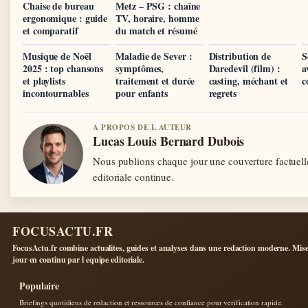
Chaise de bureau
Metz – PSG : chaîne
ergonomique : guide
TV, horaire, homme
et comparatif
du match et résumé
Musique de Noël
Maladie de Sever :
Distribution de
S
2025 : top chansons
symptômes,
Daredevil (film) :
a
et playlists
traitement et durée
casting, méchant et
c
incontournables
pour enfants
regrets
A PROPOS DE L AUTEUR
Lucas Louis Bernard Dubois
Nous publions chaque jour une couverture factuelle
editoriale continue.
FOCUSACTU.FR
FocusActu.fr combine actualites, guides et analyses dans une redaction moderne. Mise
jour en continu par l equipe editoriale.
Populaire
Briefings quotidiens de redaction et ressources de confiance pour verification rapide.