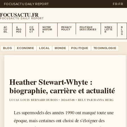
FOCUSACTU DAILY REPORT
FR-FR
FOCUSACTU.FR
FOCUSACTU DAILY REPORT
AC
A
CO
NOTRE
PRIVACY
POLITIQUE
NEWS
B
CU
PRO
NTA
HISTOIR
POLICY
DES COOKIES
LETTE
L
EIL
POS
CT
E
R
O
G
BLOG
ECONOMIE
LOCAL
MONDE
POLITIQUE
TECHNOLOGIE
Heather Stewart-Whyte :
biographie, carrière et actualité
LUCAS LOUIS BERNARD DUBOIS • 2026-05-08 • RELU PAR HANNA BERG
Les supermodels des années 1990 ont marqué toute une
époque, mais certaines ont choisi de s’éloigner des