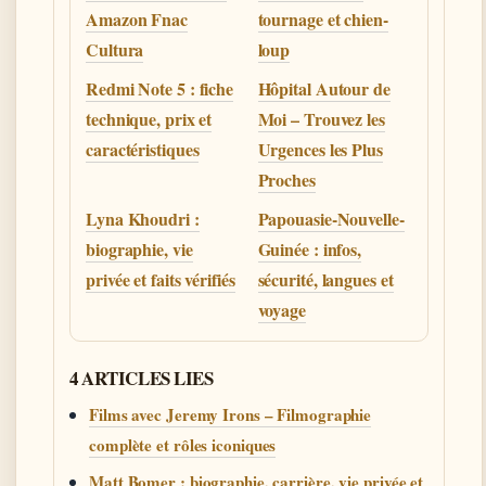
Amazon Fnac
tournage et chien-
Cultura
loup
Redmi Note 5 : fiche
Hôpital Autour de
technique, prix et
Moi – Trouvez les
caractéristiques
Urgences les Plus
Proches
Lyna Khoudri :
Papouasie-Nouvelle-
biographie, vie
Guinée : infos,
privée et faits vérifiés
sécurité, langues et
voyage
4 ARTICLES LIES
Films avec Jeremy Irons – Filmographie
complète et rôles iconiques
Matt Bomer : biographie, carrière, vie privée et