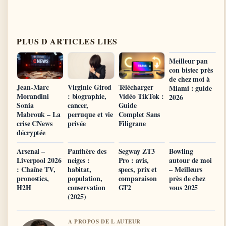
PLUS D ARTICLES LIES
Meilleur pan
con bistec près
de chez moi à
Jean-Marc
Virginie Girod
Télécharger
Miami : guide
Morandini
: biographie,
Vidéo TikTok :
2026
Sonia
cancer,
Guide
Mabrouk – La
perruque et vie
Complet Sans
crise CNews
privée
Filigrane
décryptée
Arsenal –
Panthère des
Segway ZT3
Bowling
Liverpool 2026
neiges :
Pro : avis,
autour de moi
: Chaîne TV,
habitat,
specs, prix et
– Meilleurs
pronostics,
population,
comparaison
près de chez
H2H
conservation
GT2
vous 2025
(2025)
A PROPOS DE L AUTEUR