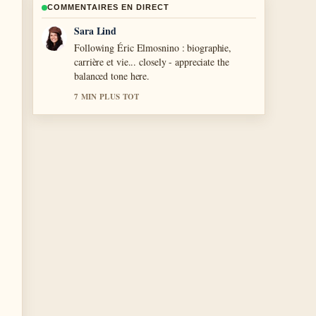
COMMENTAIRES EN DIRECT
Ethan Collins
Useful context on Bonnie Blue : vrai nom,
mari, record,.... Please keep this live thread
updated.
9 MIN PLUS TOT