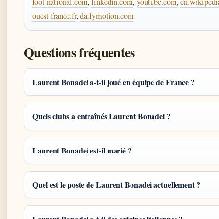
foot-national.com
,
linkedin.com
,
youtube.com
,
en.wikipedi
ouest-france.fr
,
dailymotion.com
Questions fréquentes
Laurent Bonadei a-t-il joué en équipe de France ?
Quels clubs a entraînés Laurent Bonadei ?
Laurent Bonadei est-il marié ?
Quel est le poste de Laurent Bonadei actuellement ?
Laurent Bonadei a-t-il des origines italiennes ?