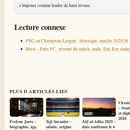
s’imposer comme leader de haut niveau.
Lecture connexe
PSG en Champions League : historique, matchs 2025/26
Brest – Paris FC : résumé du match, stade, Eric Roy mala
PLUS D ARTICLES LIES
Ukrain
– Sout
et dip
2026
Evelyne Jarre :
Téji Savanier :
Aïd al-Adha 2025 :
biographie, âge,
salaire, origine
date confirmée le 6