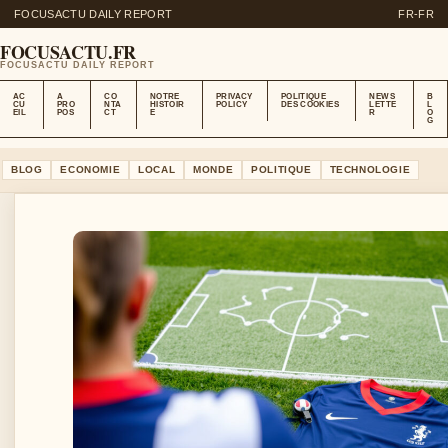
FOCUSACTU DAILY REPORT
FR-FR
FOCUSACTU.FR
FOCUSACTU DAILY REPORT
AC
A
CO
NOTRE
PRIVACY
POLITIQUE
NEWS
B
CU
PRO
NTA
HISTOIR
POLICY
DES COOKIES
LETTE
L
EIL
POS
CT
E
R
O
G
BLOG
ECONOMIE
LOCAL
MONDE
POLITIQUE
TECHNOLOGIE