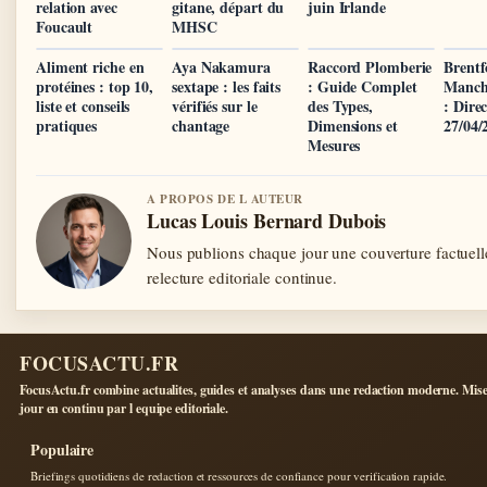
relation avec
gitane, départ du
juin Irlande
Foucault
MHSC
Aliment riche en
Aya Nakamura
Raccord Plomberie
Brentf
protéines : top 10,
sextape : les faits
: Guide Complet
Manche
liste et conseils
vérifiés sur le
des Types,
: Dire
pratiques
chantage
Dimensions et
27/04/
Mesures
A PROPOS DE L AUTEUR
Lucas Louis Bernard Dubois
Nous publions chaque jour une couverture factuell
relecture editoriale continue.
FOCUSACTU.FR
FocusActu.fr combine actualites, guides et analyses dans une redaction moderne. Mise
jour en continu par l equipe editoriale.
Populaire
Briefings quotidiens de redaction et ressources de confiance pour verification rapide.